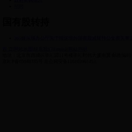
政府采购信息
招聘
国有股转持
365娱乐场办公厅关于报送境外国有股减转持公文有关事
首 页
|
网站地图
|
联系我们
|
English
|
网站声明
地址：北京市西城区丰汇园11号楼丰汇时代大厦南翼 邮政编码：10
京ICP备05048335号 京公网安备110102001453