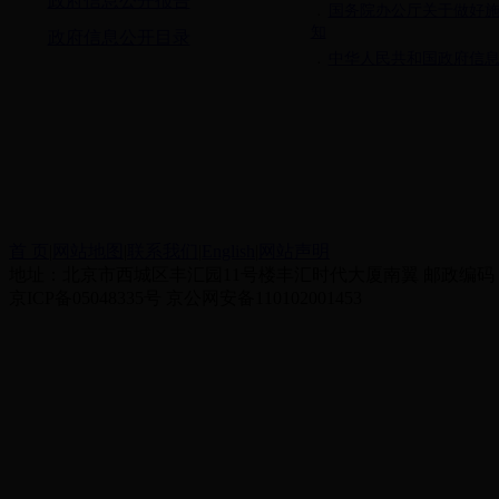
政府信息公开报告
﹒
国务院办公厅关于做好
知
政府信息公开目录
﹒
中华人民共和国政府信
首 页
|
网站地图
|
联系我们
|
English
|
网站声明
地址：北京市西城区丰汇园11号楼丰汇时代大厦南翼 邮政编码：10
京ICP备05048335号 京公网安备110102001453