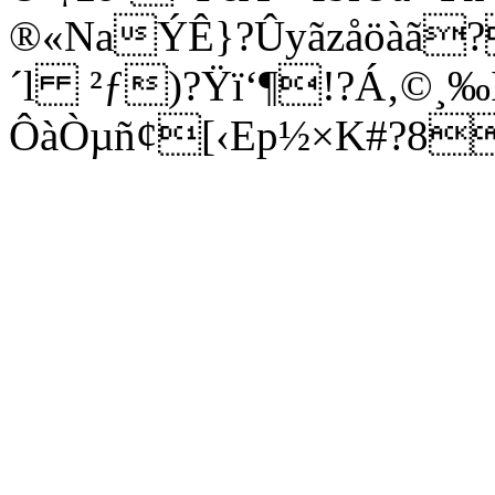
®«NaÝÊ}?Ûyãzåöàã?
´l ²ƒ)?Ÿï‘¶!?Á‚©¸‰Þ
ÔàÒµñ¢[‹Ep½×K#?8