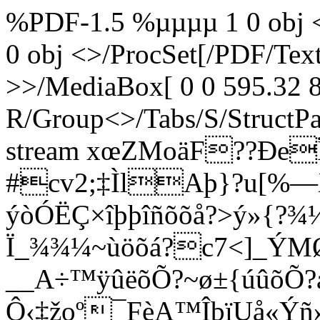
%PDF-1.5 %µµµµ 1 0 obj <
0 obj <>/ProcSet[/PDF/Te
>>/MediaBox[ 0 0 595.32 8
R/Group<>/Tabs/S/StructPa
stream xœ­ZMoäF??Ðe
#cv2;‡ÌlAþ}?u[%—
ýòÓËÇ×îþþîñõõå?>ý»{?
Ï_¾¾¼~ùöõá?c7<]_ÝMØÅ
__A÷™ÿûëõÕ?~ø±{úûõÕ?
Ô‹‡žoº¯FèA™ÎbïUå«Ýñ»