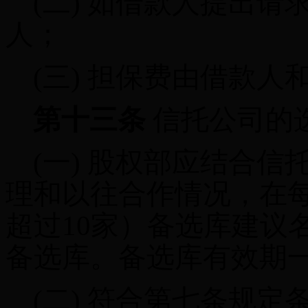
(二)
如借款人提出请
人；
(三)
担保费由借款人
第十三条
信托公司的
(一)
股权部应结合信
理和以往合作情况，在
超过
10
家）备选库建议
备选库。备选库有效期
(二)
符合第七条规定