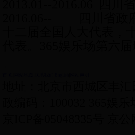
2013.01--2016.06
2016.06-- 四川
十二届全国人大代表，
代表。365娱乐场第六
首 页
|
网站地图
|
联系我们
|
English
|
网站声明
地址：北京市西城区丰汇园
政编码：100032 365
京ICP备05048335号 京公